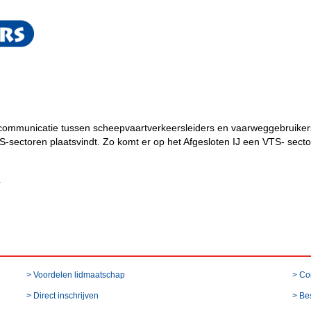
communicatie tussen scheepvaartverkeersleiders en vaarweggebruikers 
S-sectoren plaatsvindt. Zo komt er op het Afgesloten IJ een VTS- sector 
r
> Voordelen lidmaatschap
> Co
> Direct inschrijven
> Be